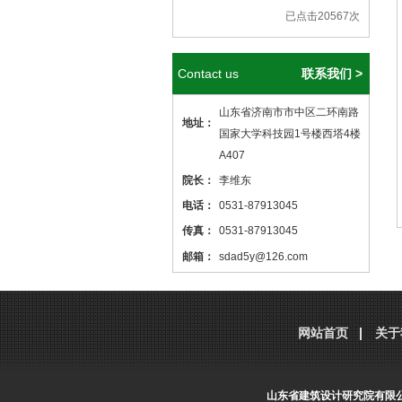
已点击20567次
Contact us
联系我们 >
山东省济南市市中区二环南路
地址：
国家大学科技园1号楼西塔4楼
A407
院长：
李维东
电话：
0531-87913045
传真：
0531-87913045
邮箱：
sdad5y@126.com
本站核心关键词
医院设计
、
医院建筑
设计
，本站网址
http://www.sdjzsj5y.com
网站首页
关于
，转载请标明出处！
山东省建筑设计研究院有限