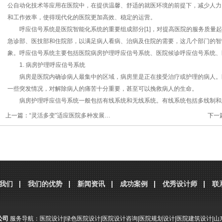
公自动化技术等应用在医院中，在提供温馨、舒适的就医环境的前提下，减少人力
和工作效率，使得现代化的医院更加高效、稳定的运营。
呼应信号系统是医院智能化系统的重要组成部分[1]，对提高医院的服务质量起
急诊部、医技部和住院部，以满足病人看病、治病及住院的需要，这几个部门的智
象。呼应信号系统主要包括医院病房护理呼应信号系统、医院候诊呼应信号系统、医
1. 病房护理呼应信号系统
病房是医院内确诊病人最集中的区域，病房里是正在接受治疗或护理的病人。
一些突发情况，对解除病人的痛苦十分重要，甚至可以挽救病人的生命。
病房护理呼应信号系统一般包括有线系统和无线系统。有线系统包括多线制和
不便，一般不推荐使用，故目前应用较多的是总线制系统。无线系统理论上是比较
上一篇：
“灵活多变”适应医院多种发展…
下一
有电磁干扰或须防电磁干扰的病区内不宜使用。另因维护管理问题，目前不被普及
系统模式，让系统安装、使用和管理都较为方便。
1.1 呼应信号系统组成及功能
呼应信号系统主要有主机、呼叫分机、信号传输、辅助提示等单元组成。护理
（1）随时接受患者呼叫，护士站及走廊内的显示屏同时准确显示呼叫患者床
我们
我们的优势
新闻资讯
成功案例
优秀设计师
联
患者呼叫时护士站应有明显的声、光提示，病房门口还应有光提示。
（2）允许多路同时呼叫，对呼叫者逐一记忆、显示，检索可查；特护患者有
（3）病房卫生间或公共卫生间厕位的呼叫，在主机处有紧急呼叫提示。
公司
服务导航：
医院设计
|
绿色医院设计
|
医院设计咨询
|
医院规划设计
|
医院建筑设计
|
山
（4）对医护人员未作临床处理的患者呼叫，其提示信号持续保留。