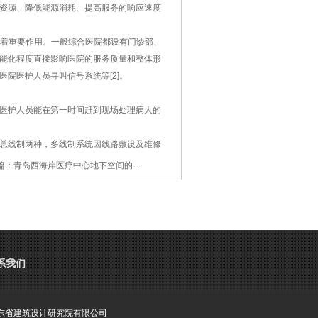
资源、降低能源消耗、提高服务的响应速度
着重要作用。一般综合医院都设有门诊部、
能化程度直接影响医院的服务质量和整体形
院医护人员寻叫信号系统等[2]。
医护人员能在第一时间赶到现场处理病人的
总线制两种，多线制系统因线路敷设及维修
好的系统，它减少了大量的管线敷设；但在
篇：
青岛西海岸医疗中心地下空间的…
使用。未来发展方向是有线和无线相结合的
呼应信号系统应具备以下功能：
位号或房间号；
系我们
优先呼叫权。
东省建筑设计研究院有限公司