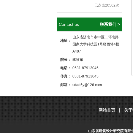
已点击20562次
Contact us
联系我们 >
山东省济南市市中区二环南路
地址：
国家大学科技园1号楼西塔4楼
A407
院长：
李维东
电话：
0531-87913045
传真：
0531-87913045
邮箱：
sdad5y@126.com
本站核心关键词
医院设计
、
医院建筑
设计
，本站网址
http://www.sdjzsj5y.com
网站首页
关于
，转载请标明出处！
山东省建筑设计研究院有限