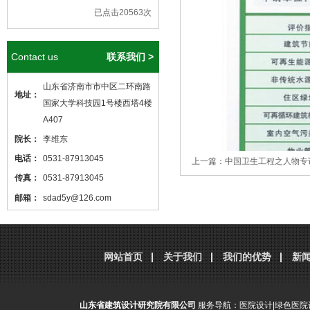
已点击20563次
Contact us
联系我们 >
山东省济南市市中区二环南路
地址：
国家大学科技园1号楼西塔4楼
A407
院长：
李维东
电话：
0531-87913045
上一篇：
中国卫生工程之人物专
传真：
0531-87913045
邮箱：
sdad5y@126.com
本站核心关键词
医院设计
、
医院建筑
设计
，本站网址
http://www.sdjzsj5y.com
网站首页
关于我们
我们的优势
新
，转载请标明出处！
山东省建筑设计研究院有限公司
服务导航：
医院设计
|
绿色医院