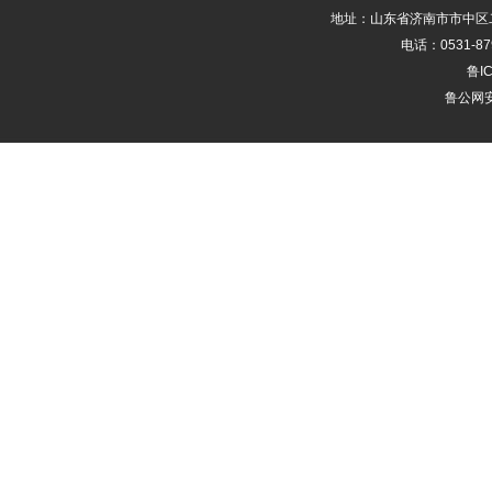
地址：山东省济南市市中区二
电话：0531-87
鲁IC
鲁公网安备
句容市地处苏南，属北亚热带
项目位于句容市开发区，以“