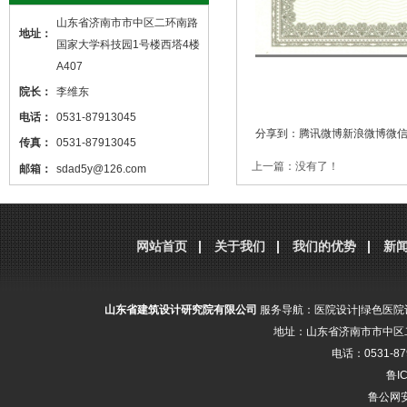
山东省济南市市中区二环南路
地址：
国家大学科技园1号楼西塔4楼
A407
院长：
李维东
电话：
0531-87913045
分享到：
腾讯微博
新浪微博
微
传真：
0531-87913045
上一篇：没有了！
邮箱：
sdad5y@126.com
本站核心关键词
医院设计
、
医院建筑
设计
，本站网址
http://www.sdjzsj5y.com
网站首页
关于我们
我们的优势
新
，转载请标明出处！
山东省建筑设计研究院有限公司
服务导航：
医院设计
|
绿色医院
地址：山东省济南市市中区二
电话：0531-87
鲁IC
鲁公网安备