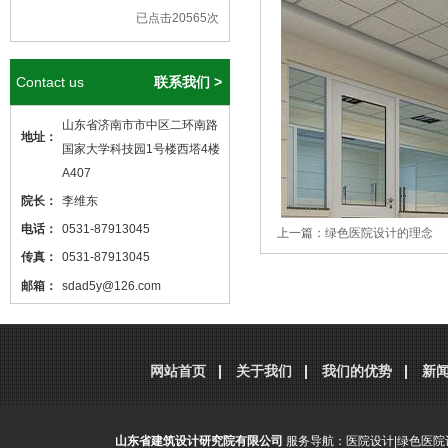
已点击20565次
Contact us
联系我们 >
山东省济南市市中区二环南路
地址：
国家大学科技园1号楼西塔4楼
A407
院长：
李维东
电话：
0531-87913045
上一篇：
绿色医院设计的理念
传真：
0531-87913045
邮箱：
sdad5y@126.com
本站核心关键词
医院设计
、
医院建筑
设计
，本站网址
http://www.sdjzsj5y.com
网站首页
关于我们
我们的优势
新
，转载请标明出处！
山东省建筑设计研究院有限公司
服务导航：
医院设计
|
绿色医院