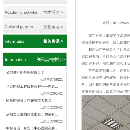
Academic activitie
学术活动 >
来源：http://www.s
Cultural garden
文化园地 >
现在社会上出现了很多的
Information
相关资讯 >
选择去民营的医院，所以说我
我们做广告就是为了让群
着口碑去的，所以群众也是这
Information
资讯点击排行 >
确定好不好。那么我们怎么让
首先就是外形上面，你看
如何进行绿色医院设计？
院的形象很老旧有破损，你会
已点击37592次
片，因为我们的图片是最直接
华北医院工程服务旅程——内蒙…
要友善的面容，给客户很亲切
已点击23614次
绿色医院设计存在有重大意义
已点击22264次
从妇女儿童的角度出发，塑造有…
已点击22082次
中标喜讯：泰安市中心医院高新…