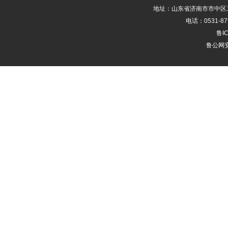
地址：山东省济南市市中区二
电话：0531-87
鲁IC
鲁公网安备
其次就是我们室内的环境
的装修，我们要在环境的绿化
说我们的效果是很重要的，可
的接触，对我们的信任。还有
就是喜欢自己的乡音，那么我
但是日常我们都要用标准
地方建立私人医院就会有很多
的距离，但是如果不是当地人
分享到：
腾讯微博
新浪微博
微