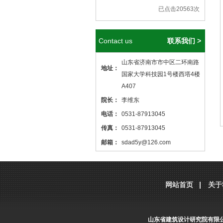
已点击20563次
Contact us
联系我们 >
山东省济南市市中区二环南路
地址：
国家大学科技园1号楼西塔4楼
A407
院长：
李维东
电话：
0531-87913045
传真：
0531-87913045
邮箱：
sdad5y@126.com
本站核心关键词
医院设计
、
医院建筑
设计
，本站网址
http://www.sdjzsj5y.com
网站首页
关于
，转载请标明出处！
山东省建筑设计研究院有限