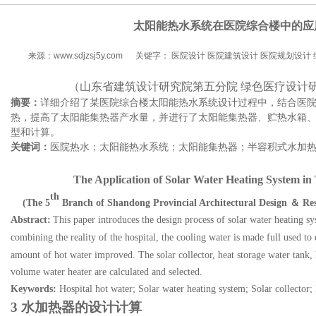
太阳能热水系统在医院综合楼中的应
来源：www.sdjzsj5y.com
关键字： 医院设计 医院建筑设计 医院规划设计
（山东省建筑设计研究院第五分院
绿色医疗设计
摘要：
详细介绍了某医院综合楼太阳能热水系统设计过程中，结合医
热，提高了太阳能集热器产水量，并进行了太阳能集热器、贮热水箱
型和计算。
关键词：
医院热水；太阳能热水系统；太阳能集热器；半容积式水加
The Application
o
f Solar Water Heating System
i
n 
th
(The 5
Branch of Shandong Provincial Architectural Design
＆
Re
Abstract:
This paper introduces
the
design process
of
solar
water
h
ea
t
ing
sy
combining the reality of the hospital, the cooling water
is
ma
de
full use
d to
amount of
hot
water
improve
d.
The
solar collector, heat storage water tank
volume water heater are
calculated and selected.
Keywords:
Hospital hot water;
S
olar
water
h
ea
t
ing
system
;
S
olar collector
;
3
水加热器的设计计算