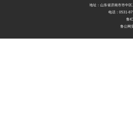
地址：山东省济南市市中区二
电话：0531-87
鲁IC
鲁公网安备