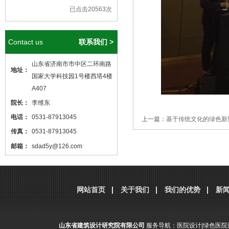
已点击20563次
Contact us
联系我们 >
山东省济南市市中区二环南路
地址：
国家大学科技园1号楼西塔4楼
A407
院长：
李维东
电话：
0531-87913045
上一篇：
基于传统文化的绿色新
传真：
0531-87913045
邮箱：
sdad5y@126.com
本站核心关键词
医院设计
、
医院建筑
设计
，本站网址
分享到：
腾讯微博
新浪微博
微
http://www.sdjzsj5y.com
网站首页
关于我们
我们的优势
新
，转载请标明出处！
山东省建筑设计研究院有限公司
服务导航：
医院设计
|
绿色医院