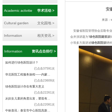
安
Academic activitie
学术活动 >
来源：ww
Cultural garden
文化园地 >
安徽省医院管理协会后勤专业委
Information
相关资讯 >
会并演讲题为“
绿色医院建筑设
小等多方面讲述
绿色医院设计
Information
资讯点击排行 >
如何进行绿色医院设计？
已点击37591次
华北医院工程服务旅程——内蒙…
已点击23609次
绿色医院设计存在有重大意义
已点击22261次
从妇女儿童的角度出发，塑造有…
已点击22081次
中标喜讯：泰安市中心医院高新…