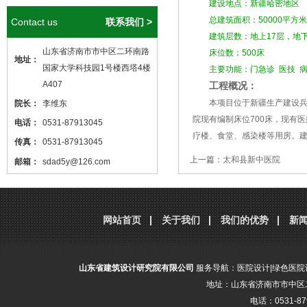
建设地点：新疆哈密地区
总建筑面积：50000平方米
Contact us
联系我们 >
建筑层数：地上17层，地下
山东省济南市市中区二环南路
床位数：500床
地址：
国家大学科技园1号楼西塔4楼
主要功能：门急诊 医技 
A407
工程概况：
本项目位于新疆生产建设兵团
院长：
李维东
院现有编制床位700床，现有
电话：
0531-87913045
疗楼、食堂、感染楼等用房。建
传真：
0531-87913045
上一篇：
太和县新中医院
邮箱：
sdad5y@126.com
本站核心关键词
医院设计
、
医院建筑
分享到：
腾讯微博
新浪微博
微
设计
，本站网址
http://www.sdjzsj5y.com
网站首页
关于我们
我们的优势
新
，转载请标明出处！
山东省建筑设计研究院有限公司
服务导航：
医院设计
|
绿色医院
地址：山东省济南市市中区二
电话：0531-87