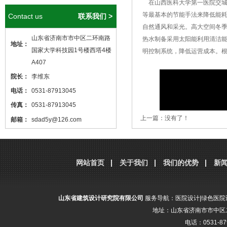
在山西医科大学第一医院交城
等最基本的节能手法来降低能耗
Contact us
联系我们 >
自然通风和采光。高大空间冬
山东省济南市市中区二环南路
热水制备采用太阳能利用清洁
地址：
国家大学科技园1号楼西塔4楼
明控制系统，降低运营成本。
A407
院长：
李维东
电话：
0531-87913045
传真：
0531-87913045
上一篇：没有了！
邮箱：
sdad5y@126.com
本站核心关键词
医院设计
、
医院建筑
设计
，本站网址
http://www.sdjzsj5y.com
网站首页
关于我们
我们的优势
新
，转载请标明出处！
山东省建筑设计研究院有限公司
服务导航：
医院设计
|
绿色医院
地址：山东省济南市市中区二
电话：0531-87