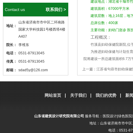
建设地点：湖北省十堰市
建筑面积：67000平方米
Contact us
联系我们 >
建筑层数：地上16层，地下
山东省济南市市中区二环南路
总床位数：400床
地址：
国家大学科技园1号楼西塔4楼
主要功能：妇幼门急诊 医
A407
工程概况：
竹溪县妇幼保健院新院,位于
院长：
李维东
为推进妇幼保健与计划生育机
电话：
0531-87913045
院将建设一所总建筑面积6.7万
传真：
0531-87913045
上一篇：
江苏省句容市妇幼保健
邮箱：
sdad5y@126.com
本站核心关键词
医院设计
、
医院建筑
分享到：
腾讯微博
新浪微博
微
设计
，本站网址
http://www.sdjzsj5y.com
网站首页
关于我们
我们的优势
新
，转载请标明出处！
山东省建筑设计研究院有限公司
服务导航：
医院设计
|
绿色医院
地址：山东省济南市市中区二
电话：0531-87