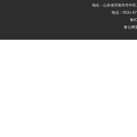
地址：山东省济南市市中区二
反映过去，受到历史影响的同
电话：0531-87
产物，但是也是整个城市建筑
鲁IC
英国贝丁顿零能源社区，建成于
鲁公网安备
满足居民生活所需，不需要向
技通风系统通过建筑屋顶上一排
建筑提供新鲜的空气并排出污浊
热通风损失。在这里风帽不仅
转超过十年，其对绿色建筑设
历史文脉的重要组成部分，将深
3绿色医院设计结合历史文
历史文脉是城市在历史发展过
在的城市特征，包括自然环境
活方式、审美意识、社会文化
的差异性及自身特质的形成。
研究隐性因素，把握以下的设
3.1尊重地域实体环境
医院所处城市纬度、经度不同
具体问题具体分析，设计出与