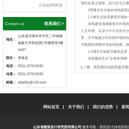
城市发展之脉络，设计应当注
已点击20563次
2尊重历史文脉对绿色医院
2.1城市文脉是建筑环境的
Contact us
联系我们 >
绿色建筑强调建筑与环境的和
人文环境。在设计中不仅应充
山东省济南市市中区二环南路
系，尽可能减少对自然环境的
地址：
国家大学科技园1号楼西塔4楼
与规模和周围环境保持协调，
A407
2.2城市文脉提升建筑品质
院长：
李维东
绿色建筑关注”全寿命周期”
功能衰竭为止，一般在50年左
电话：
0531-87913045
上一篇：
医院建设流程及建议概
性差跟不上功能发展的需要是主
传真：
0531-87913045
的“潮流”，当新的建筑“潮流
邮箱：
sdad5y@126.com
次的需求，使建筑使用者缺乏
本站核心关键词
医院设计
、
医院建筑
市本身，蕴含着城市的文化积
设计
，本站网址
和使用者而言，建筑成为医院
http://www.sdjzsj5y.com
网站首页
关于我们
我们的优势
新
成的浪费，节约了资源 ，从另
，转载请标明出处！
2.3绿色建筑本身成为历史
建筑承载文化与历史的信息，
山东省建筑设计研究院有限公司
服务导航：
医院设计
|
绿色医院
出，城市的建筑是最具体和最