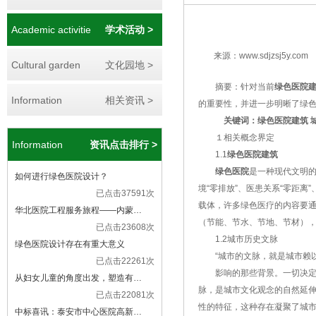
Academic activitie
学术活动 >
来源：www.sdjzsj5y.com
Cultural garden
文化园地 >
摘要：针对当前
绿色医院
Information
相关资讯 >
的重要性，并进一步明晰了绿
关键词：绿色医院建筑 城
１相关概念界定
Information
资讯点击排行 >
1.1
绿色医院建筑
绿色医院
是一种现代文明
如何进行绿色医院设计？
境“零排放”、医患关系“零距离
已点击37591次
载体，许多绿色医疗的内容要
华北医院工程服务旅程——内蒙…
（节能、节水、节地、节材）
已点击23608次
1.2城市历史文脉
绿色医院设计存在有重大意义
“城市的文脉，就是城市赖以
已点击22261次
影响的那些背景。一切决定城
从妇女儿童的角度出发，塑造有…
脉，是城市文化观念的自然延伸
已点击22081次
性的特征，这种存在凝聚了城
中标喜讯：泰安市中心医院高新…