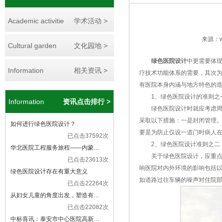
Academic activitie
学术活动 >
来源：ww
Cultural garden
文化园地 >
绿色医院设计
中更需要体
Information
相关资讯 >
疗技术功能体系的需要，其次为
有医院本身内涵与地方特色的
1、绿色医院设计的准则之
Information
资讯点击排行 >
绿色医院设计时就应考虑周全
采取以下措施：一是封闭管理。
如何进行绿色医院设计？
要是为防止仅设一道门时病人
已点击37592次
2、绿色医院设计准则之二
华北医院工程服务旅程——内蒙…
关于绿色医院设计，应重点考
已点击23613次
响医院对内外环境的影响包括以
绿色医院设计存在有重大意义
如道路过往车辆的噪声对住院
已点击22264次
从妇女儿童的角度出发，塑造有…
已点击22082次
中标喜讯：泰安市中心医院高新…