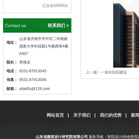
已点击20565次
Contact us
联系我们 >
山东省济南市市中区二环南路
地址：
国家大学科技园1号楼西塔4楼
A407
院长：
李维东
电话：
0531-87913045
上一篇：
一体化医院建设
传真：
0531-87913045
邮箱：
sdad5y@126.com
本站核心关键词
医院设计
、
医院建筑
设计
，本站网址
http://www.sdjzsj5y.com
分享到：
腾讯微博
新浪微博
微
网站首页
关于我们
我们的优势
新
，转载请标明出处！
山东省建筑设计研究院有限公司
服务导航：
医院设计
|
绿色医院