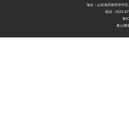
地址：山东省济南市市中区二
电话：0531-87
鲁IC
鲁公网安备