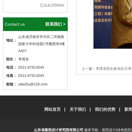
已点击20569次
Contact us
联系我们 >
山东省济南市市中区二环南路
地址：
国家大学科技园1号楼西塔4楼
A407
院长：
李维东
分享到：
腾讯微博
新浪微博
微
电话：
0531-87913045
上一篇：
李维东院长参加在天津
传真：
0531-87913045
邮箱：
sdad5y@126.com
本站核心关键词
医院设计
、
医院建筑
设计
，本站网址
http://www.sdjzsj5y.com
网站首页
关于我们
我们的优势
新
，转载请标明出处！
山东省建筑设计研究院有限公司
服务导航：
医院设计
|
绿色医院