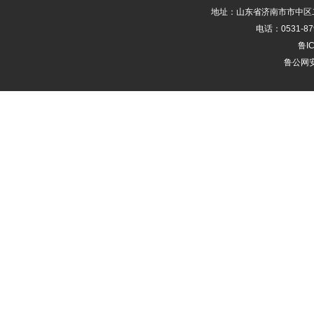
地址：山东省济南市市中区二
电话：0531-87
鲁IC
鲁公网安备