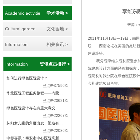
李维东
Academic activitie
学术活动 >
来源：ww
Cultural garden
文化园地 >
2011年11月18日—19
Information
相关资讯 >
坛——西南论坛在美丽的昆明新
建设经验。
我分院李维东院长应邀参加了
Information
资讯点击排行 >
院建筑设计方面的经验和探索，
院院长对我分院在绿色医院设计
如何进行绿色医院设计？
会和建筑项目考察。
已点击37596次
华北医院工程服务旅程——内蒙…
已点击23621次
绿色医院设计存在有重大意义
已点击22267次
从妇女儿童的角度出发，塑造有…
已点击22086次
中标喜讯：泰安市中心医院高新…