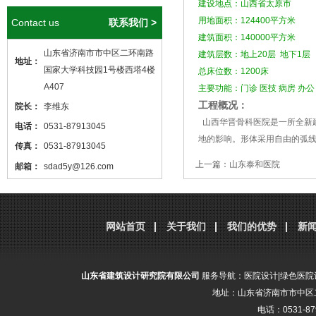
建设地点：山西省太原市
用地面积：124400平方米
Contact us
联系我们 >
建筑面积：140000平方米
山东省济南市市中区二环南路
建筑层数：地上20层 地下1层
地址：
国家大学科技园1号楼西塔4楼
总床位数：1200床
A407
主要功能：门诊 医技 病房 办
工程概况：
院长：
李维东
山西华晋骨科医院是一所全新
电话：
0531-87913045
地的影响。形体采用自由的弧
传真：
0531-87913045
上一篇：
山东泰和医院
邮箱：
sdad5y@126.com
本站核心关键词
医院设计
、
医院建筑
分享到：
腾讯微博
新浪微博
微
设计
，本站网址
http://www.sdjzsj5y.com
网站首页
关于我们
我们的优势
新
，转载请标明出处！
山东省建筑设计研究院有限公司
服务导航：
医院设计
|
绿色医院
地址：山东省济南市市中区二
电话：0531-87