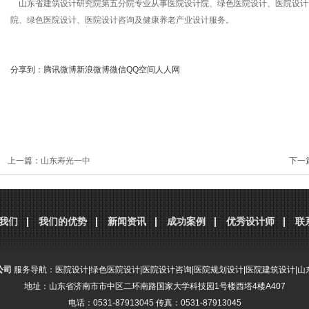
山东省建筑设计研究院第五分院专业从事医院设计院、绿色医院设计、医院设计
院、绿色医院设计、医院设计咨询及健康养老产业设计服务。
分享到：
腾讯微博
新浪微博
微信
QQ空间
人人网
上一篇：
山东寿光一中
下一
我们
我们的优势
新闻资讯
成功案例
优秀设计师
联
公司
服务导航：
医院设计
|
绿色医院设计
|
医院设计咨询
|
医院规划设计
|
医院建筑设计
|
山
地址：山东省济南市市中区二环南路国家大学科技园1号楼西塔4楼A407
电话：0531-87913045 传真：0531-87913045