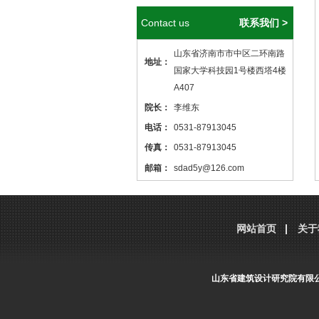
Contact us
联系我们 >
山东省济南市市中区二环南路
地址：
国家大学科技园1号楼西塔4楼
A407
院长：
李维东
电话：
0531-87913045
传真：
0531-87913045
邮箱：
sdad5y@126.com
本站核心关键词
医院设计
、
医院建筑
设计
，本站网址
http://www.sdjzsj5y.com
网站首页
关于
，转载请标明出处！
山东省建筑设计研究院有限