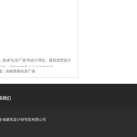
形成“礼乐广场”的设计理念。建筑造型设计
风貌，展现了齐鲁文化的深厚底蕴。
篇：
高铁西客站东广场
站广场前左右排开，有“把酒相迎四方客”的含
起旋律。
系我们
东省建筑设计研究院有限公司