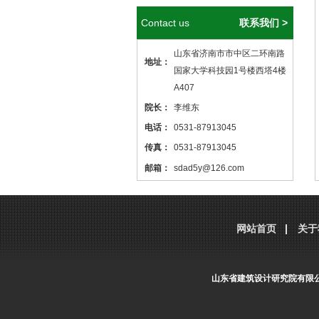
Contact us
联系我们 >
山东省济南市市中区二环南路
地址：
国家大学科技园1号楼西塔4楼
A407
院长：
李维东
电话：
0531-87913045
传真：
0531-87913045
邮箱：
sdad5y@126.com
本站核心关键词
医院设计
、
医院建筑
设计
，本站网址
http://www.sdjzsj5y.com
网站首页
关于
，转载请标明出处！
山东省建筑设计研究院有限