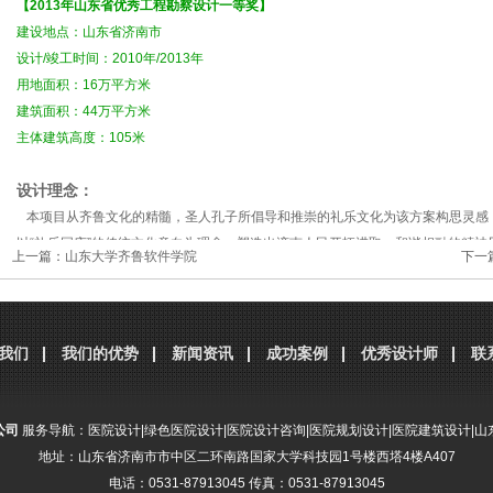
【2013年山东省优秀工程勘察设计一等奖】
建设地点：山东省济南市
设计/竣工时间：2010年/2013年
用地面积：16万平方米
建筑面积：44万平方米
主体建筑高度：105米
设计理念：
本项目从齐鲁文化的精髓，圣人孔子所倡导和推崇的礼乐文化为该方案构思灵感，
以“礼乐同庆”的传统文化意向为理念，塑造出济南人民开拓进取，和谐相融的精神
上一篇：
山东大学齐鲁软件学院
下一
以尊贵的青铜器“樽”来代表“礼”的概念。“樽”是古代的饮酒器具，六个“樽”在火车
义，展现出济南人重视礼仪，豪迈、好客之情。
以儒雅的”古琴”来代表“乐”的概念。优美的屋顶造型象征着古琴，为往来宾客弹奏
我们
我们的优势
新闻资讯
成功案例
优秀设计师
联
分享到：
腾讯微博
新浪微博
微信
QQ空间
人人网
公司
服务导航：
医院设计
|
绿色医院设计
|
医院设计咨询
|
医院规划设计
|
医院建筑设计
|
山
地址：山东省济南市市中区二环南路国家大学科技园1号楼西塔4楼A407
电话：0531-87913045 传真：0531-87913045