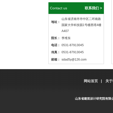
Contact us
联系我们 >
山东省济南市市中区二环南路
地址：
国家大学科技园1号楼西塔4楼
A407
院长：
李维东
电话：
0531-87913045
传真：
0531-87913045
邮箱：
sdad5y@126.com
本站核心关键词
医院设计
、
医院建筑
设计
，本站网址
http://www.sdjzsj5y.com
网站首页
关于
，转载请标明出处！
山东省建筑设计研究院有限