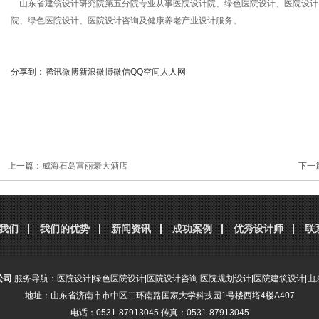
山东省建筑设计研究院第五分院专业从事医院设计院、绿色医院设计、医院设计
院、绿色医院设计、医院设计咨询及健康养老产业设计服务。
分享到：
腾讯微博
新浪微博
微信
QQ空间
人人网
上一篇：
威海石岛富丽豪大酒店
下一
我们
我们的优势
新闻资讯
成功案例
优秀设计师
联
公司
服务导航：
医院设计
|
绿色医院设计
|
医院设计咨询
|
医院规划设计
|
医院建筑设计
|
山
地址：山东省济南市市中区二环南路国家大学科技园1号楼西塔4楼A407
电话：0531-87913045 传真：0531-87913045