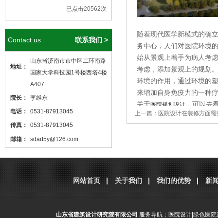
已点击20562次
随着现代医学新模式的确
Contact us
联系我们 >
务中心，人们对医院环境
始从景观上着手为病人考
山东省济南市市中区二环南路
地址：
考虑，添加景观上的规划
国家大学科技园1号楼西塔4楼
环境的作用，通过环境的
A407
来增加自身免疫力的一种
院长：
李维东
关于
，可以去
医院规划设计
电话：
0531-87913045
上一篇：
医院设计在装修方面需
院规划设计
,
规划及咨询等
传真：
0531-87913045
国外的经验。
邮箱：
sdad5y@126.com
本站核心关键词
医院设计
、
医院建筑
分享到：
腾讯微博
新浪微博
微
设计
，本站网址
http://www.sdjzsj5y.com
网站首页
关于我们
我们的优势
新
，转载请标明出处！
山东省建筑设计研究院有限公司
服务导航：
医院设计
|
绿色医院