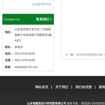
已点击20571次
Contact us
联系我们 >
山东省济南市市中区二环南路
地址：
国家大学科技园1号楼西塔4楼
A407
院长：
李维东
电话：
0531-87913045
上一篇：
2015年分院总结大会-
传真：
0531-87913045
邮箱：
sdad5y@126.com
本站核心关键词
医院设计
、
医院建筑
设计
，本站网址
http://www.sdjzsj5y.com
网站首页
关于我们
我们的优势
新
，转载请标明出处！
山东省建筑设计研究院有限公司
服务导航：
医院设计
|
绿色医院