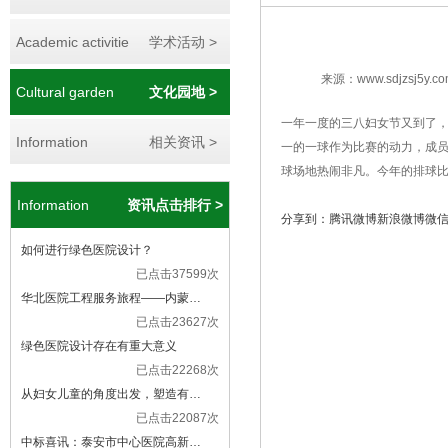
Academic activitie
学术活动 >
来源：www.sdjzsj5y.co
Cultural garden
文化园地 >
一年一度的三八妇女节又到了
Information
相关资讯 >
一的一球作为比赛的动力，成
球场地热闹非凡。今年的排球
Information
资讯点击排行 >
分享到：
腾讯微博
新浪微博
微
如何进行绿色医院设计？
已点击37599次
华北医院工程服务旅程——内蒙…
已点击23627次
绿色医院设计存在有重大意义
已点击22268次
从妇女儿童的角度出发，塑造有…
已点击22087次
中标喜讯：泰安市中心医院高新…