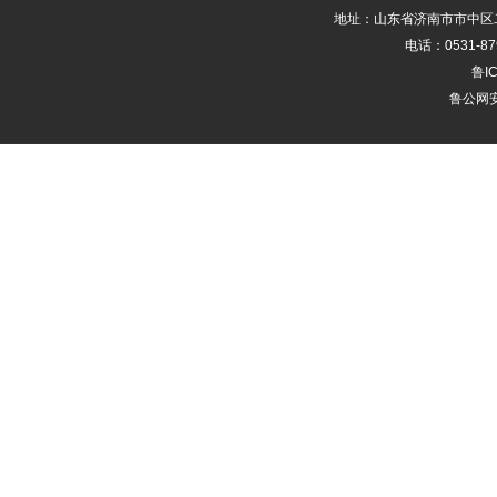
地址：山东省济南市市中区二
电话：0531-87
鲁IC
鲁公网安备