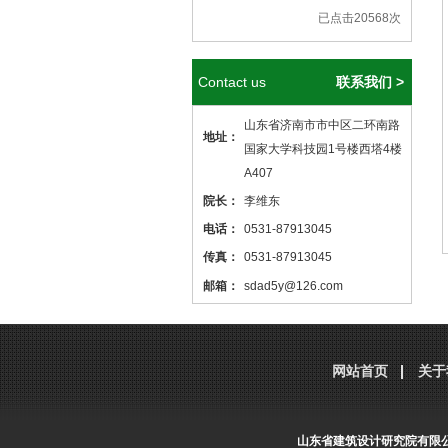
已点击20568次
Contact us
联系我们 >
山东省济南市市中区二环南路
地址：
国家大学科技园1号楼西塔4楼
A407
院长：
李维东
电话：
0531-87913045
传真：
0531-87913045
邮箱：
sdad5y@126.com
本站核心关键词
医院设计
、
医院建筑
设计
，本站网址
http://www.sdjzsj5y.com
网站首页
关于
，转载请标明出处！
山东省建筑设计研究院有限