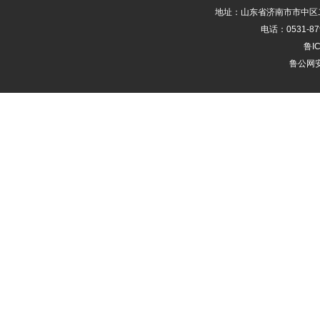
地址：山东省济南市市中区二
电话：0531-87
鲁IC
鲁公网安备