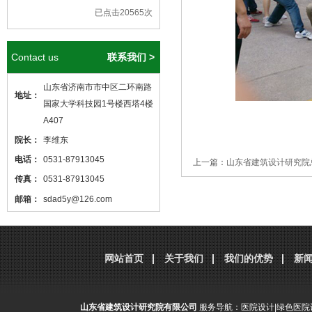
已点击20565次
Contact us
联系我们 >
山东省济南市市中区二环南路
地址：
国家大学科技园1号楼西塔4楼
A407
院长：
李维东
电话：
0531-87913045
上一篇：
山东省建筑设计研究院
传真：
0531-87913045
邮箱：
sdad5y@126.com
分享到：
腾讯微博
新浪微博
微
本站核心关键词
医院设计
、
医院建筑
设计
，本站网址
http://www.sdjzsj5y.com
网站首页
关于我们
我们的优势
新
，转载请标明出处！
山东省建筑设计研究院有限公司
服务导航：
医院设计
|
绿色医院