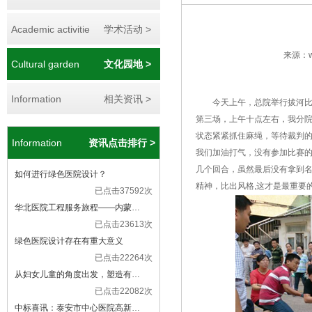
Academic activitie
学术活动 >
来源：ww
Cultural garden
文化园地 >
Information
相关资讯 >
今天上午，总院举行拔河比赛
第三场，上午十点左右，我分
状态紧紧抓住麻绳，等待裁判
Information
资讯点击排行 >
我们加油打气，没有参加比赛
几个回合，虽然最后没有拿到
如何进行绿色医院设计？
精神，比出风格
,这才是最重要
已点击37592次
华北医院工程服务旅程——内蒙…
已点击23613次
绿色医院设计存在有重大意义
已点击22264次
从妇女儿童的角度出发，塑造有…
已点击22082次
中标喜讯：泰安市中心医院高新…