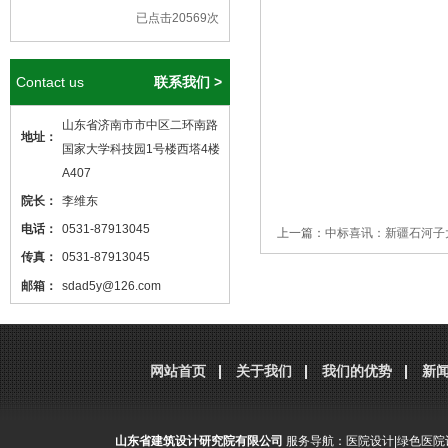
已点击20569次
Contact us
联系我们 >
山东省济南市市中区二环南路
地址：
国家大学科技园1号楼西塔4楼
A407
院长：
李维东
电话：
0531-87913045
上一篇：
中标喜讯：新疆石河子
传真：
0531-87913045
邮箱：
sdad5y@126.com
本站核心关键词
医院设计
、
医院建筑
设计
，本站网址
http://www.sdjzsj5y.com
网站首页
关于我们
我们的优势
新
，转载请标明出处！
山东省建筑设计研究院有限公司
服务导航：
医院设计
|
绿色医院