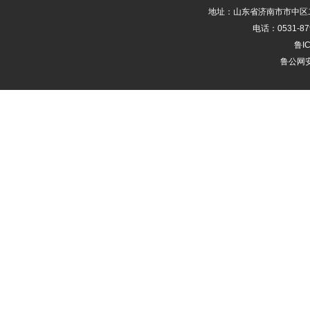
地址：山东省济南市市中区二
电话：0531-87
鲁IC
鲁公网安备