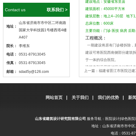
建设地点：安徽省东至县
建筑面积：45000平方米
Contact us
联系我们 >
建筑层数：地上4--20层 地下
山东省济南市市中区二环南路
总床位数：600床
地址：
国家大学科技园1号楼西塔4楼
主要功能：门诊 医技 病房 后勤
A407
工程概况：
一期建设将原有门诊楼拆除，新
院长：
李维东
建设可将医院西南侧部分建筑
电话：
0531-87913045
于一体的综合医院。
传真：
0531-87913045
建筑造型采用简洁现代的竖线
上一篇：
福建省晋江市医院迁建
邮箱：
sdad5y@126.com
代特色又体现医院纯净典雅的
本站核心关键词
医院设计
、
医院建筑
设计
，本站网址
http://www.sdjzsj5y.com
分享到：
腾讯微博
新浪微博
微
网站首页
关于我们
我们的优势
新
，转载请标明出处！
山东省建筑设计研究院有限公司
服务导航：
医院设计
|
绿色医院
地址：山东省济南市市中区二
电话：0531-87