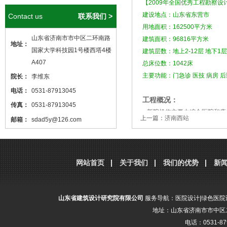
【2009年全国优秀工程勘察
建设地点：山东省东营市
Contact us
联系我们 >
用地面积：162500平方米
山东省济南市市中区二环南路
建筑面积：96816平方米
地址：
国家大学科技园1号楼西塔4楼
建筑层数：地上2-12层 地下1层
A407
总床位数：1042床
主要功能：门急诊 医技 病房 后
院长：
李维东
电话：
0531-87913045
工程概况：
传真：
0531-87913045
新院机构主要由综合医院和康
上一篇：
济南西站
邮箱：
sdad5y@126.com
主要由门诊、急诊、住院部、
本站核心关键词
医院设计
、
医院建筑
用7.2米宽且明亮舒适的医疗
设计
，本站网址
建筑风格形式统一，彼此呼应
http://www.sdjzsj5y.com
网站首页
关于我们
我们的优势
新
，转载请标明出处！
分享到：
腾讯微博
新浪微博
微
山东省建筑设计研究院有限公司
服务导航：
医院设计
|
绿色医院
地址：山东省济南市市中区二
电话：0531-87