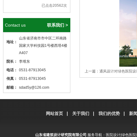
已点击20562次
Contact us
联系我们 >
山东省济南市市中区二环南路
地址：
国家大学科技园1号楼西塔4楼
A407
院长：
李维东
电话：
0531-87913045
上一篇：
通风设计对绿色医院设
传真：
0531-87913045
邮箱：
sdad5y@126.com
分享到：
腾讯微博
新浪微博
微
本站核心关键词
医院设计
、
医院建筑
设计
，本站网址
http://www.sdjzsj5y.com
网站首页
关于我们
我们的优势
新
，转载请标明出处！
山东省建筑设计研究院有限公司
服务导航：
医院设计
|
绿色医院