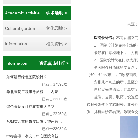
Academic activitie
学术活动 >
来源：ww
Cultural garden
文化园地 >
医院设计院
在不同功能空
Information
相关资讯 >
1．医院设计院在停车场的
最好在门诊楼地下，且为机械
2．医院设计院在门诊大厅
Information
资讯点击排行 >
是医院多种流线的交叉点，人
（60～64㎡/床），门诊部面
如何进行绿色医院设计？
安排几个相连的厅，且区分出
已点击37591次
自然采光与通风，共享空间
华北医院工程服务旅程——内蒙…
挂号、交费、取药，设置栏杆
已点击23606次
式服务改变为坐式服务。业务
绿色医院设计存在有重大意义
质，排椅向沙发转变。除现金
已点击22260次
从妇女儿童的角度出发，塑造有…
已点击22081次
中标喜讯：泰安市中心医院高新…