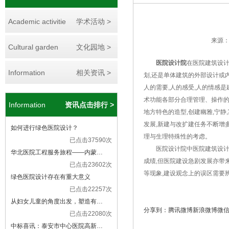
Academic activitie
学术活动 >
来源：ww
Cultural garden
文化园地 >
医院设计院
在医院建筑设计
Information
相关资讯 >
划,还是单体建筑的外部设计或
人的需要,人的感受,人的情感
术功能各部分合理管理、操作的体
Information
资讯点击排行 >
地方特色的造型,创建幽雅,宁静
发展,新建与改扩建任务不断增
如何进行绿色医院设计？
理与生理特殊性的考虑。
已点击37590次
医院设计院中医院建筑设计应
华北医院工程服务旅程——内蒙…
成绩,但医院建设急剧发展亦带
已点击23602次
等现象,建设观念上的误区需要
绿色医院设计存在有重大意义
已点击22257次
从妇女儿童的角度出发，塑造有…
分享到：
腾讯微博
新浪微博
微
已点击22080次
中标喜讯：泰安市中心医院高新…