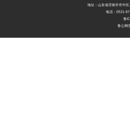
地址：山东省济南市市中区二
电话：0531-87
鲁IC
鲁公网安备