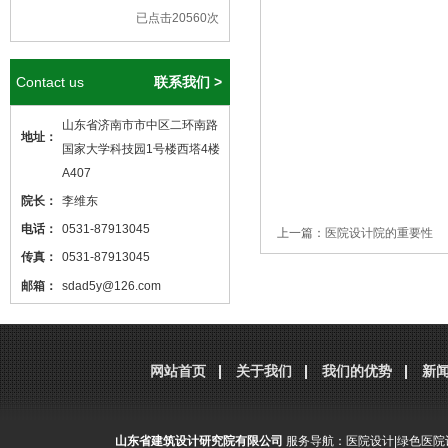
已点击20560次
Contact us
联系我们 >
山东省济南市市中区二环南路
地址：
国家大学科技园1号楼西塔4楼
A407
院长：
李维东
电话：
0531-87913045
上一篇：
医院设计院的重要性
传真：
0531-87913045
邮箱：
sdad5y@126.com
本站核心关键词
医院设计
、
医院建筑
设计
，本站网址
http://www.sdjzsj5y.com
网站首页
关于我们
我们的优势
新
，转载请标明出处！
山东省建筑设计研究院有限公司
服务导航：
医院设计
|
绿色医院