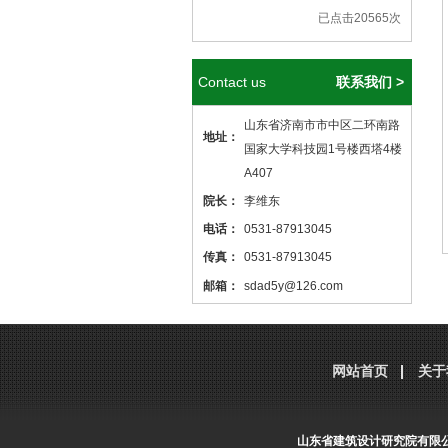
已点击20565次
Contact us
联系我们 >
山东省济南市市中区二环南路
地址：
国家大学科技园1号楼西塔4楼
A407
院长：
李维东
电话：
0531-87913045
传真：
0531-87913045
邮箱：
sdad5y@126.com
本站核心关键词
医院设计
、
医院建筑
设计
，本站网址
http://www.sdjzsj5y.com
网站首页
关于
，转载请标明出处！
山东省建筑设计研究院有限