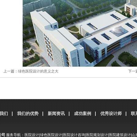
上一篇：
绿色医院设计的意义之大
下一
他认为，在医院建筑的设计前期，要认真细致地做好规划和工艺设计，这样可
我们
我们的优势
新闻资讯
成功案例
优秀设计师
联
要将绿色的理念贯穿在科室的设计中，充分考虑医疗功能指标、空间指标、技术指
设过程的开展程度，认真细致的前期准备可以很大程度地节省能源。
绿色建筑设计理念主要包括减少资源能源的消耗和对环境的冲击，创造健康、
公司
服务导航：
医院设计
|
绿色医院设计
|
医院设计咨询
|
医院规划设计
|
医院建筑设计
|
山