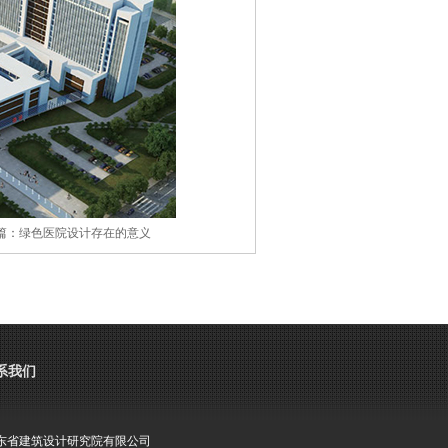
篇：
绿色医院设计存在的意义
以最大限度地节省资源。在早期的规划时，
系我们
标。建设项目前期设计的程度往往决定了建
舒适的环境，与周边自然环境和谐共生。因
东省建筑设计研究院有限公司